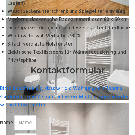
Laufen)
Waschbeckenunterschrank und Spiegel serienmäßig
Moderne deckenhohe Badezimmerfliesen 60 x 60 cm
Eichenparkettdielen mit matt versiegelter Oberfläche
Window-to-wall Verhältnis 90 %
3-fach verglaste Holzfenster
Elektrische Textilscreens für Wärmereduzierung und
Privatsphäre
Kontaktformular
Bitte beachten Sie, dass wir die Wohnungen in Marina
Garden nur zum Verkauf anbieten. Mietanfragen werden
wir nicht bearbeiten.
Name