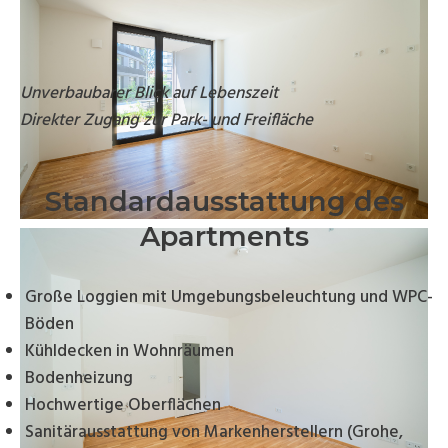
Unverbaubarer Blick auf Lebenszeit
Direkter Zugang zur Park- und Freifläche
Standardausstattung des
Apartments
Große Loggien mit Umgebungsbeleuchtung und WPC-
Böden
Kühldecken in Wohnräumen
Bodenheizung
Hochwertige Oberflächen
Sanitärausstattung von Markenherstellern (Grohe,