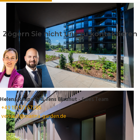
Zögern Sie nicht uns zu kontaktieren
Helena Raupach & Jens Blauhut
- Sales Team
+49 151 573 57285
verkauf@marina-garden.de