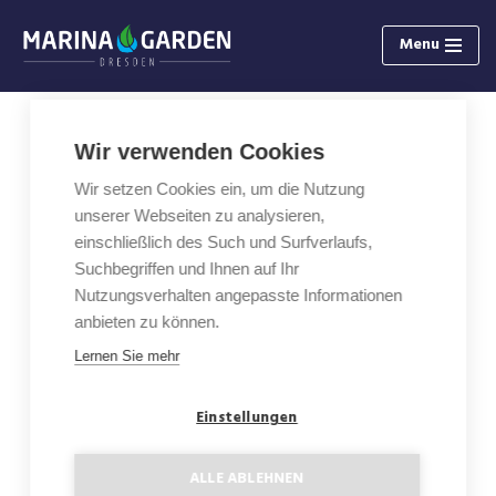
Menu
Zum
Inhalt
springen
Wir verwenden Cookies
1-Zimmer Wohnung mit Loggia
Wir setzen Cookies ein, um die Nutzung
B0.11
unserer Webseiten zu analysieren,
einschließlich des Such und Surfverlaufs,
Fläche: 34,17 m²
Suchbegriffen und Ihnen auf Ihr
Nutzungsverhalten angepasste Informationen
Etage: EG
anbieten zu können.
Lernen Sie mehr
Loggia: 8,54 m²
Einstellungen
Grundriss
ALLE ABLEHNEN
Status: Verkauft