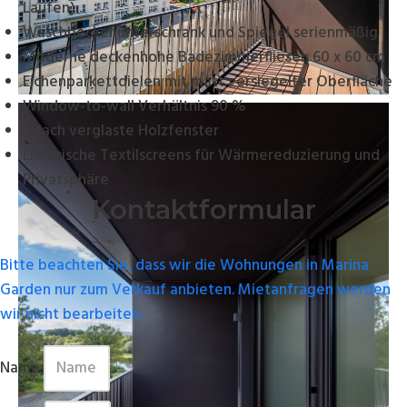
Laufen)
Waschbeckenunterschrank und Spiegel serienmäßig
Moderne deckenhohe Badezimmerfliesen 60 x 60 cm
Eichenparkettdielen mit matt versiegelter Oberfläche
Window-to-wall Verhältnis 90 %
3-fach verglaste Holzfenster
Elektrische Textilscreens für Wärmereduzierung und
Privatsphäre
Kontaktformular
Bitte beachten Sie, dass wir die Wohnungen in Marina
Garden nur zum Verkauf anbieten. Mietanfragen werden
wir nicht bearbeiten.
Name