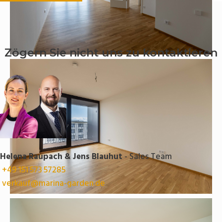
Zögern Sie nicht uns zu kontaktieren
Helena Raupach & Jens Blauhut
- Sales Team
+49 151 573 57285
verkauf@marina-garden.de