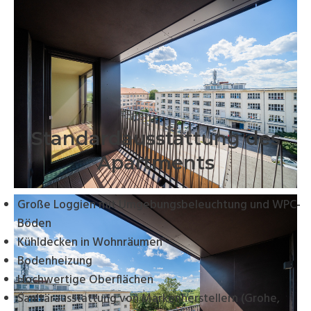
Standardausstattung des
Apartments
Große Loggien mit Umgebungsbeleuchtung und WPC-
Böden
Kühldecken in Wohnräumen
Bodenheizung
Hochwertige Oberflächen
Sanitärausstattung von Markenherstellern (Grohe,