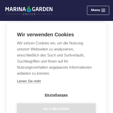
Menu
Zum
Inhalt
springen
Wir verwenden Cookies
2-Zimmer Wohnung mit Loggia
Wir setzen Cookies ein, um die Nutzung
B4.2
unserer Webseiten zu analysieren,
einschließlich des Such und Surfverlaufs,
Fläche: 61,84 m²
Suchbegriffen und Ihnen auf Ihr
Nutzungsverhalten angepasste Informationen
Etage: 4
anbieten zu können.
Lernen Sie mehr
Loggia: 5,79 m²
Einstellungen
Kaufpreis: 396 900 €
ALLE ABLEHNEN
Grundriss