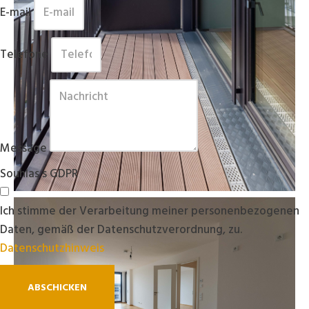
E-mail
Telefone
Message
Souhlas s GDPR
Ich stimme der Verarbeitung meiner personenbezogenen
Daten, gemäß der Datenschutzverordnung, zu.
Datenschutzhinweis
ABSCHICKEN