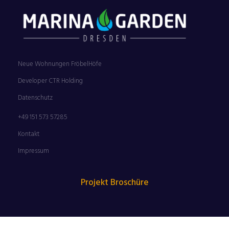
Neue Wohnungen FröbelHöfe
Developer CTR Holding
Datenschutz
+49 151 573 57285
Kontakt
Impressum
Projekt Broschüre
FILMNÄCHTE AM ELBUFER SIND ZURÜCK | 25.06. –