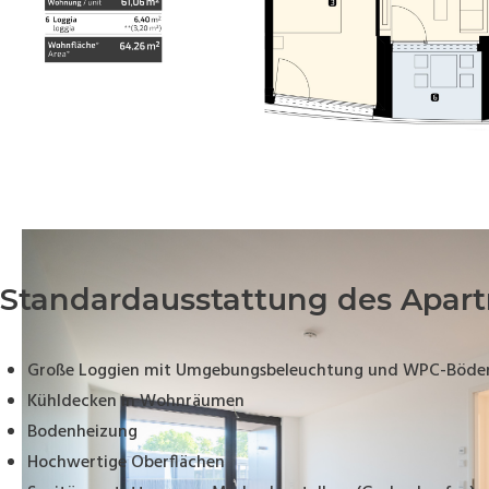
Standardausstattung des Apar
Große Loggien mit Umgebungsbeleuchtung und WPC-Böde
Kühldecken in Wohnräumen
Bodenheizung
Hochwertige Oberflächen