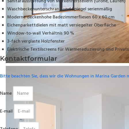
Sanitärausstattung von Markenherstellern (Grohe, Laufen)
Waschbeckenunterschrank und Spiegel serienmäßig
Moderne deckenhohe Badezimmerfliesen 60 x 60 cm
Eichenparkettdielen mit matt versiegelter Oberfläche
Window-to-wall Verhältnis 90 %
3-fach verglaste Holzfenster
Elektrische Textilscreens für Wärmereduzierung und Privat
Kontaktformular
Bitte beachten Sie, dass wir die Wohnungen in Marina Garden 
Name
E-mail