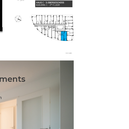
tments
n