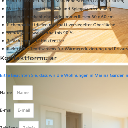
Sanitärausstattung von Markenherstellern (Grohe, Laufen)
Waschbeckenunterschrank und Spiegel serienmäßig
Moderne deckenhohe Badezimmerfliesen 60 x 60 cm
Eichenparkettdielen mit matt versiegelter Oberfläche
Window-to-wall Verhältnis 90 %
3-fach verglaste Holzfenster
Elektrische Textilscreens für Wärmereduzierung und Privat
Kontaktformular
Bitte beachten Sie, dass wir die Wohnungen in Marina Garden 
Name
E-mail