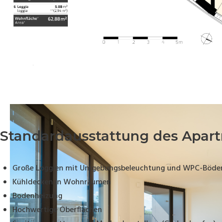
Standardausstattung des Apar
Große Loggien mit Umgebungsbeleuchtung und WPC-Böde
Kühldecken in Wohnräumen
Bodenheizung
Hochwertige Oberflächen