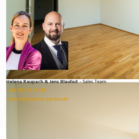
Helena Raupach & Jens Blauhut
- Sales Team
+49 151 573 57285
verkauf@marina-garden.de