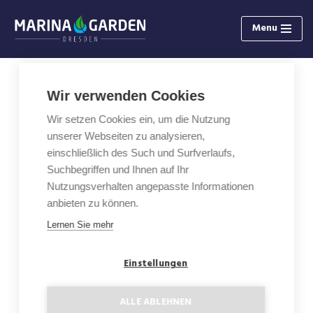
Menu
Zum
Inhalt
springen
Wir verwenden Cookies
2-Zimmer Wohnung mit Loggia
Wir setzen Cookies ein, um die Nutzung
D3.7
unserer Webseiten zu analysieren,
einschließlich des Such und Surfverlaufs,
Fläche: 67,61 m²
Suchbegriffen und Ihnen auf Ihr
Nutzungsverhalten angepasste Informationen
Etage: 3
anbieten zu können.
Lernen Sie mehr
Loggia: 6,96 m²
Einstellungen
Grundriss
ALLE ABLEHNEN
Status: Verkauft