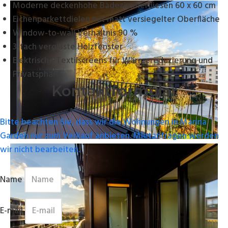
Moderne deckenhohe Badezimmerfliesen 60 x 60 cm
Eichenparkettdielen mit matt versiegelter Oberfläche
Window-to-wall Verhältnis 90 %
3-fach verglaste Holzfenster
Elektrische Textilscreens für Wärmereduzierung und
Privatsphäre
Kontaktformular
Bitte beachten Sie, dass wir die Wohnungen in Marina
Garden nur zum Verkauf anbieten. Mietanfragen werden
wir nicht bearbeiten.
Name
E-mail