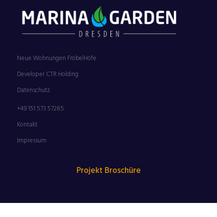
Neue Wohnungen FröbelHöfe
Developer CTR Holding
Datenschutz
+49 151 573 57285
Kontakt
Impressum
Projekt Broschüre
FILMNÄCHTE AM ELBUFER SIND ZURÜCK | 25.06. –