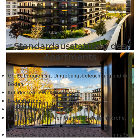
Standardausstattung des
Apartments
Große Loggien mit Umgebungsbeleuchtung und WPC-
Böden
Kühldecken in Wohnräumen
Bodenheizung
Hochwertige Oberflächen
Sanitärausstattung von Markenherstellern (Grohe,
Laufen)
Waschbeckenunterschrank und Spiegel serienmäßig