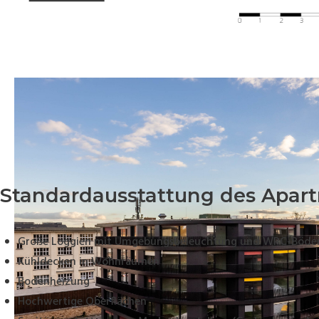
Standardausstattung des Apar
Große Loggien mit Umgebungsbeleuchtung und WPC-Böde
Kühldecken in Wohnräumen
Bodenheizung
Hochwertige Oberflächen