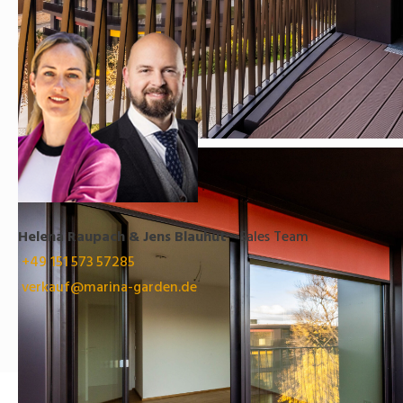
Helena Raupach & Jens Blauhut
- Sales Team
+49 151 573 57285
verkauf@marina-garden.de