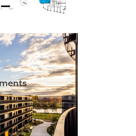
tments
n