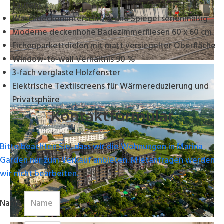
Laufen)
Waschbeckenunterschrank und Spiegel serienmäßig
Moderne deckenhohe Badezimmerfliesen 60 x 60 cm
Eichenparkettdielen mit matt versiegelter Oberfläche
Window-to-wall Verhältnis 90 %
3-fach verglaste Holzfenster
Elektrische Textilscreens für Wärmereduzierung und
Privatsphäre
Kontaktformular
Bitte beachten Sie, dass wir die Wohnungen in Marina
Garden nur zum Verkauf anbieten. Mietanfragen werden
wir nicht bearbeiten.
Name