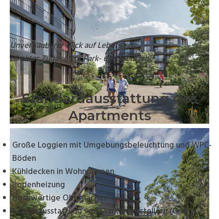
Unverbaubarer Blick auf Lebenszeit
Direkter Zugang zur Park- und Freifläche
Standardausstattung des
Apartments
Große Loggien mit Umgebungsbeleuchtung und WPC-
Böden
Kühldecken in Wohnräumen
Bodenheizung
Hochwertige Oberflächen
Sanitärausstattung von Markenherstellern (Grohe,