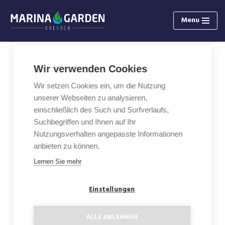
Menu
Zum
Inhalt
springen
Wir verwenden Cookies
3-Zimmer Wohnung mit Loggia
Wir setzen Cookies ein, um die Nutzung
C2.8
unserer Webseiten zu analysieren,
einschließlich des Such und Surfverlaufs,
Fläche: 100,37 m²
Suchbegriffen und Ihnen auf Ihr
Nutzungsverhalten angepasste Informationen
Etage: 2
anbieten zu können.
Lernen Sie mehr
Loggia: 9,54 m²
Einstellungen
Grundriss
ALLE ABLEHNEN
Status: Verkauft