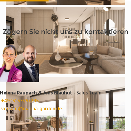
Zögern Sie nicht uns zu kontaktieren
Helena Raupach & Jens Blauhut
- Sales Team
+49 151 573 57285
verkauf@marina-garden.de