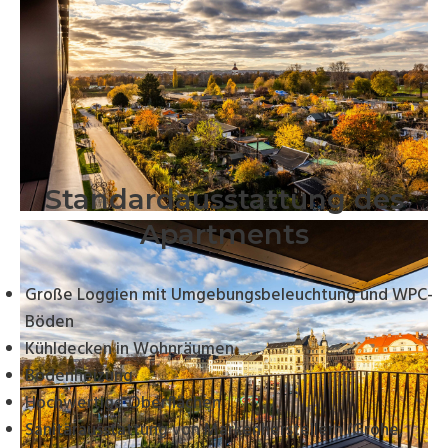
Standardausstattung des
Apartments
Große Loggien mit Umgebungsbeleuchtung und WPC-
Böden
Kühldecken in Wohnräumen
Bodenheizung
Hochwertige Oberflächen
Sanitärausstattung von Markenherstellern (Grohe,