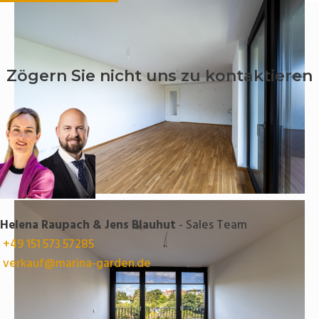
Zögern Sie nicht uns zu kontaktieren
Helena Raupach & Jens Blauhut
- Sales Team
+49 151 573 57285
verkauf@marina-garden.de