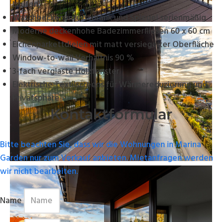
Laufen)
Waschbeckenunterschrank und Spiegel serienmäßig
Moderne deckenhohe Badezimmerfliesen 60 x 60 cm
Eichenparkettdielen mit matt versiegelter Oberfläche
Window-to-wall Verhältnis 90 %
3-fach verglaste Holzfenster
Elektrische Textilscreens für Wärmereduzierung und
Privatsphäre
Kontaktformular
Bitte beachten Sie, dass wir die Wohnungen in Marina
Garden nur zum Verkauf anbieten. Mietanfragen werden
wir nicht bearbeiten.
Name