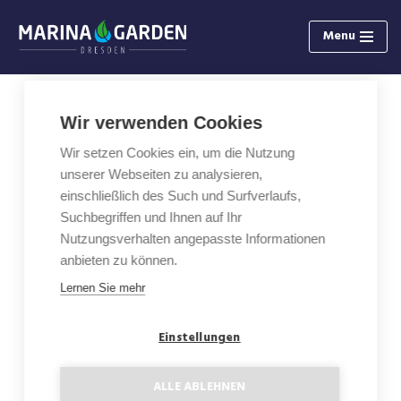
Menu
Zum
Inhalt
springen
Wir verwenden Cookies
4-Zimmer Wohnung mit Loggia
Wir setzen Cookies ein, um die Nutzung
D4.5
unserer Webseiten zu analysieren,
einschließlich des Such und Surfverlaufs,
Fläche: 111,95 m²
Suchbegriffen und Ihnen auf Ihr
Nutzungsverhalten angepasste Informationen
Etage: 4
anbieten zu können.
Lernen Sie mehr
Loggia: 8,07 m²
Einstellungen
Kaufpreis: 750 900 €
ALLE ABLEHNEN
Grundriss