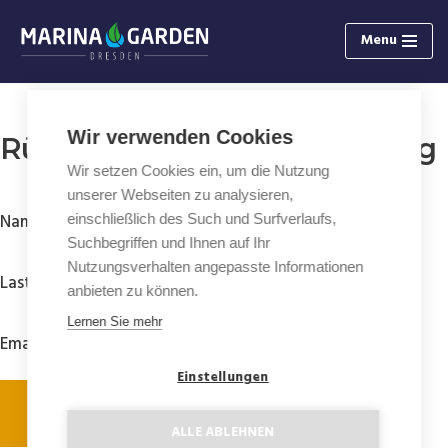
Menu
Zum
Inhalt
springen
Wir verwenden Cookies
Rücknahme der Zustimmung
Wir setzen Cookies ein, um die Nutzung
unserer Webseiten zu analysieren,
Name
einschließlich des Such und Surfverlaufs,
Suchbegriffen und Ihnen auf Ihr
Nutzungsverhalten angepasste Informationen
Last name:
anbieten zu können.
Lernen Sie mehr
Email
Einstellungen
Senden
ALLE ABLEHNEN