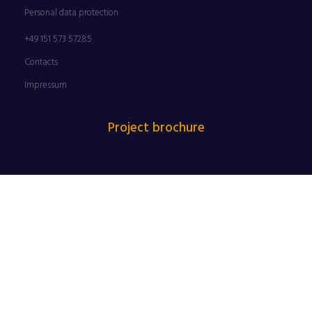
Personal data protection
+49 151 573 57285
Contacts
Impressum
Project brochure
FULLY FURNISHED APARTMENTS FOR IMMEDIATE MOVE-IN
OR LONG-TERM INVESTMENT
LEARN MORE
FULLY FURNISHED APARTMENTS FOR IMMEDIATE
MOVE-IN OR LONG-TERM INVESTMENT