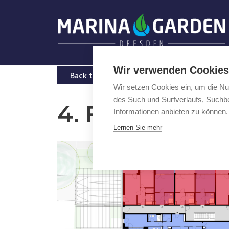
Skip
to
content
Wir verwenden Cookies
Back to the selection
Wir setzen Cookies ein, um die Nu
des Such und Surfverlaufs, Suchbe
4. Floor
Informationen anbieten zu können.
Lernen Sie mehr