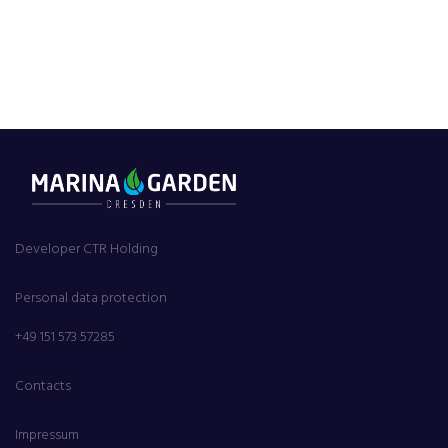
Developer CTR Holding
Personal data protection
+49 151 573 57285
Contacts
Impressum